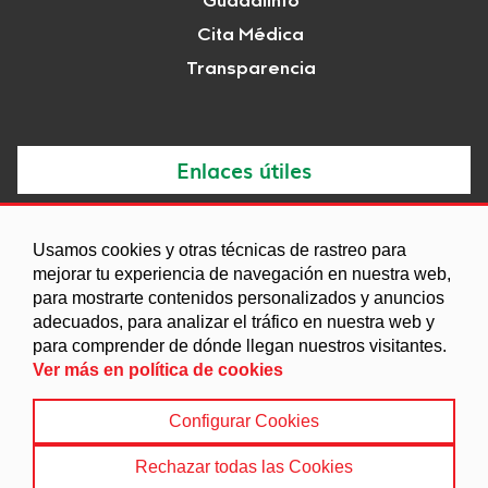
Guadalinfo
Cita Médica
Transparencia
Enlaces útiles
Noticias
Usamos cookies y otras técnicas de rastreo para
Agenda
mejorar tu experiencia de navegación en nuestra web,
para mostrarte contenidos personalizados y anuncios
Ordenanzas
adecuados, para analizar el tráfico en nuestra web y
Entidades y asociaciones
para comprender de dónde llegan nuestros visitantes.
Ver más en política de cookies
Configurar Cookies
Aviso legal
|
Política de Cookies
|
Accesibilidad
|
Protección de Datos
|
Mapa Web
Rechazar todas las Cookies
© 2022 Ayuntamiento de Dehesas de Guadix